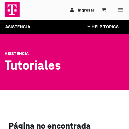
ASISTENCIA
ASISTENCIA
Tutoriales