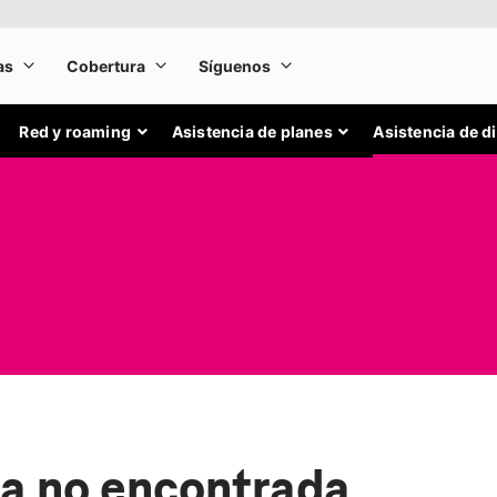
Red y roaming
Asistencia de planes
Asistencia de d