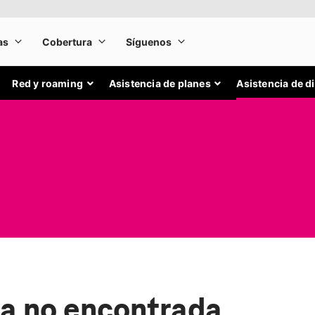
Red y roaming
Asistencia de planes
Asistencia de d