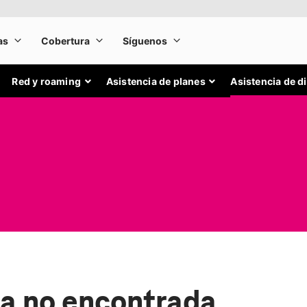
Red y roaming
Asistencia de planes
Asistencia de d