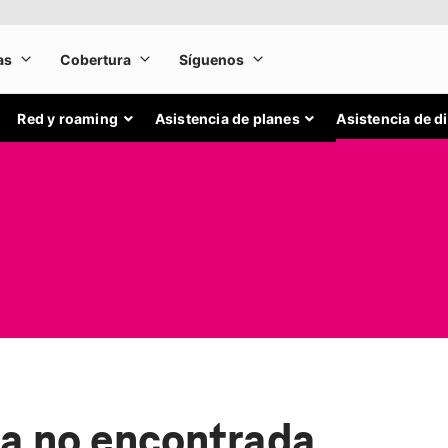
Red y roaming
Asistencia de planes
Asistencia de d