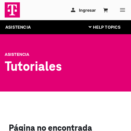
ASISTENCIA
ASISTENCIA
Tutoriales