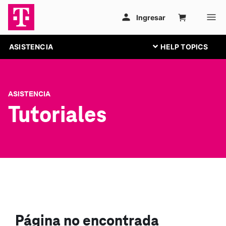
ASISTENCIA
ASISTENCIA
Tutoriales