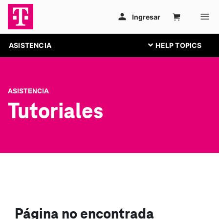
ASISTENCIA
ASISTENCIA
Tutoriales