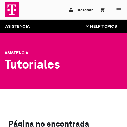
ASISTENCIA
ASISTENCIA
Tutoriales