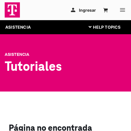
ASISTENCIA
ASISTENCIA
Tutoriales