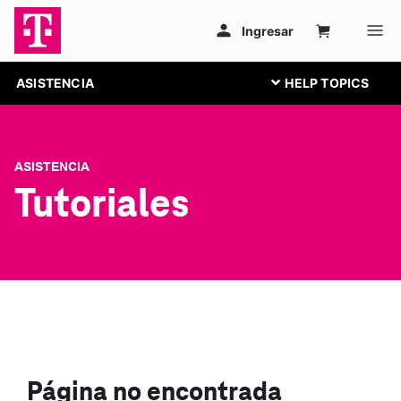
ASISTENCIA
ASISTENCIA
Tutoriales