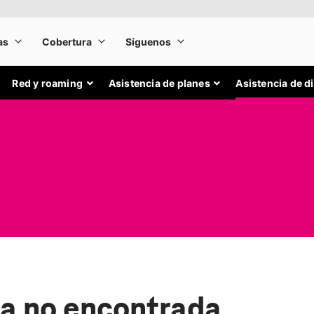
Red y roaming
Asistencia de planes
Asistencia de d