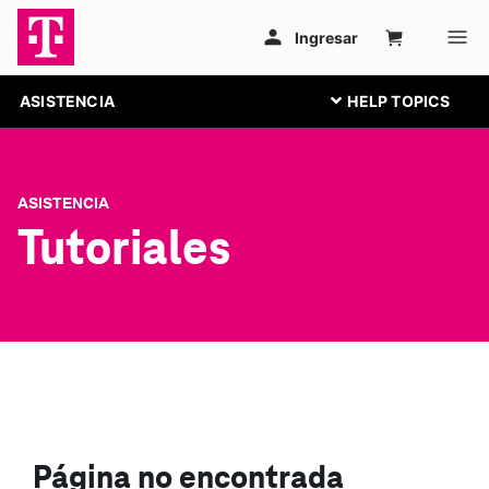
ASISTENCIA
ASISTENCIA
Tutoriales