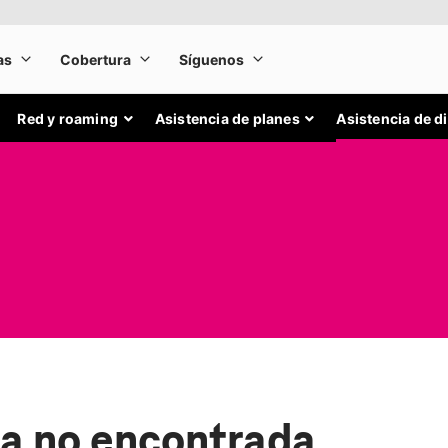
Red y roaming
Asistencia de planes
Asistencia de d