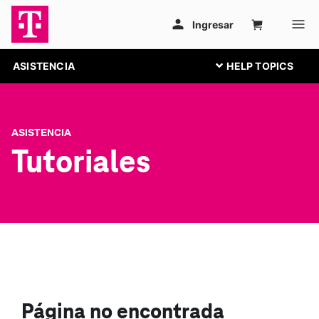
ASISTENCIA
ASISTENCIA
Tutoriales