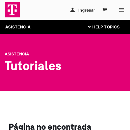
ASISTENCIA
ASISTENCIA
Tutoriales