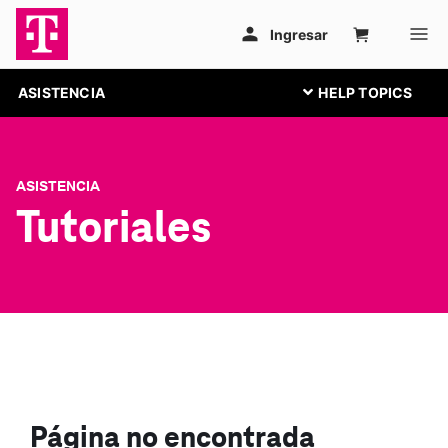
ASISTENCIA
ASISTENCIA
Tutoriales