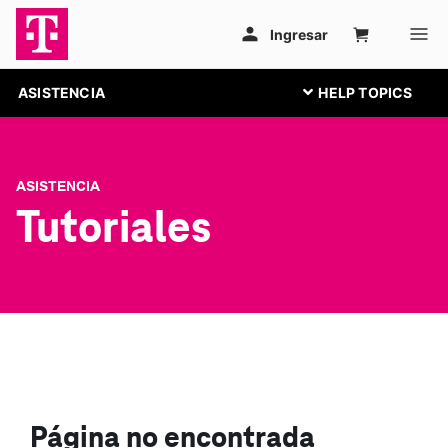
ASISTENCIA
ASISTENCIA
Tutoriales