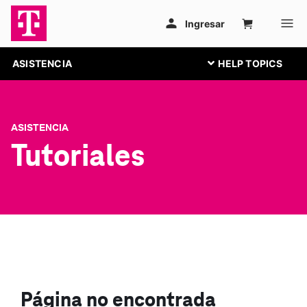
ASISTENCIA
ASISTENCIA
Tutoriales