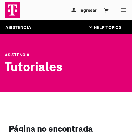
ASISTENCIA
ASISTENCIA
Tutoriales