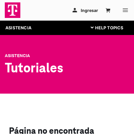
ASISTENCIA
ASISTENCIA
Tutoriales