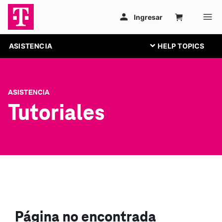
ASISTENCIA
ASISTENCIA
Tutoriales