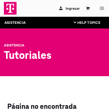
ASISTENCIA
ASISTENCIA
Tutoriales