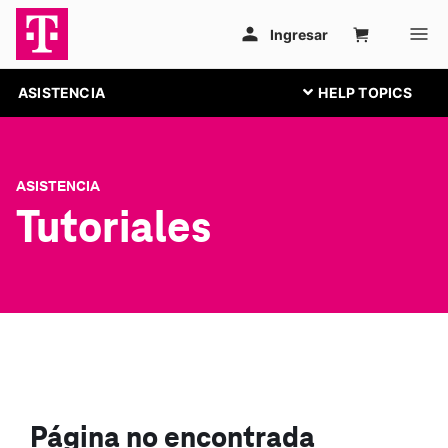
ASISTENCIA
ASISTENCIA
Tutoriales