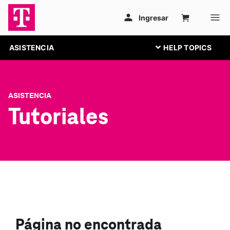
ASISTENCIA
ASISTENCIA
Tutoriales