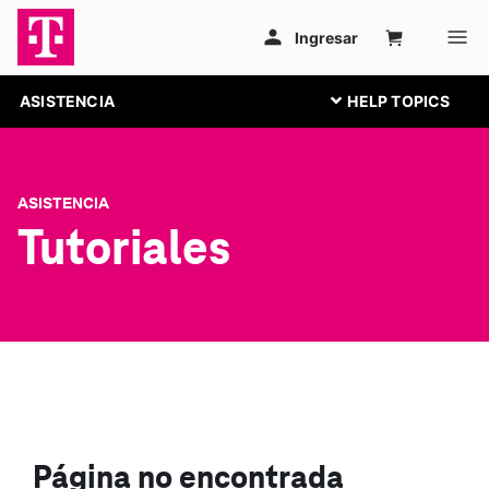
ASISTENCIA
ASISTENCIA
Tutoriales