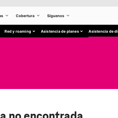
Red y roaming
Asistencia de planes
Asistencia de d