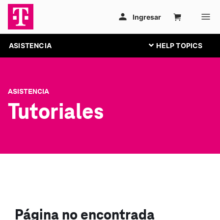
ASISTENCIA
ASISTENCIA
Tutoriales