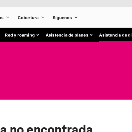
Red y roaming
Asistencia de planes
Asistencia de d