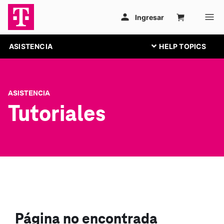
ASISTENCIA
ASISTENCIA
Tutoriales