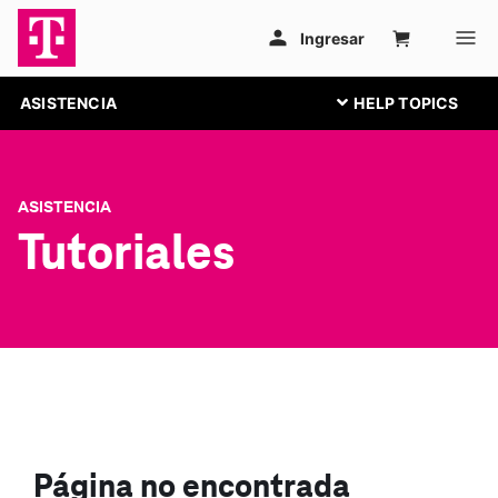
ASISTENCIA
ASISTENCIA
Tutoriales