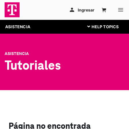
ASISTENCIA
ASISTENCIA
Tutoriales