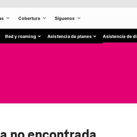
Red y roaming
Asistencia de planes
Asistencia de d