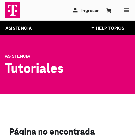
ASISTENCIA
ASISTENCIA
Tutoriales