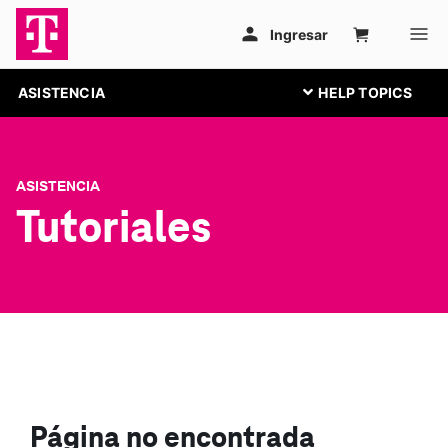
ASISTENCIA
ASISTENCIA
Tutoriales