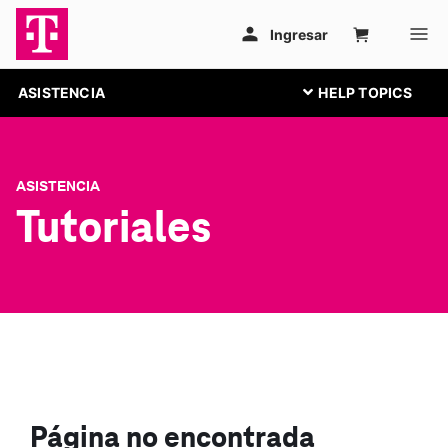
ASISTENCIA
ASISTENCIA
Tutoriales