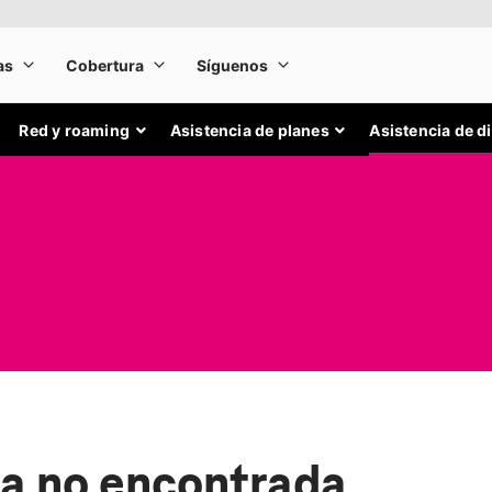
Red y roaming
Asistencia de planes
Asistencia de d