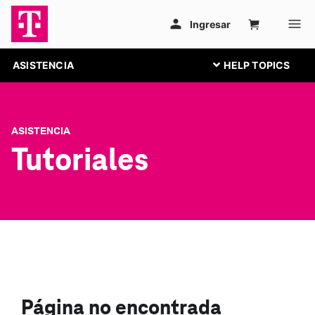
ASISTENCIA
ASISTENCIA
Tutoriales