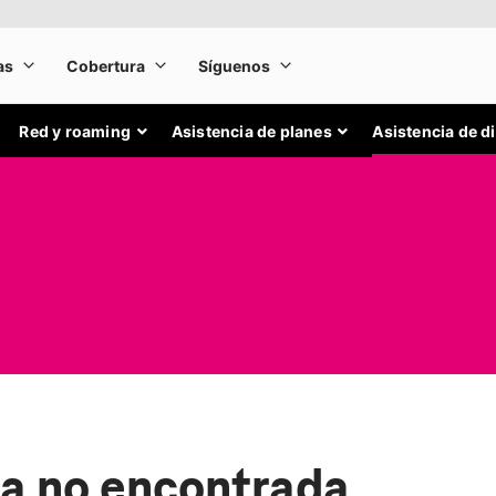
Red y roaming
Asistencia de planes
Asistencia de d