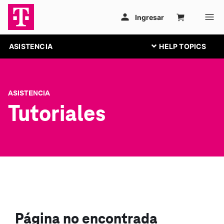
ASISTENCIA
ASISTENCIA
Tutoriales