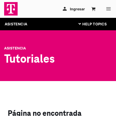
ASISTENCIA
ASISTENCIA
Tutoriales