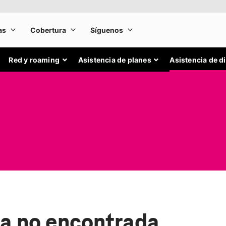
Red y roaming
Asistencia de planes
Asistencia de d