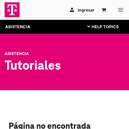
ASISTENCIA
ASISTENCIA
Tutoriales