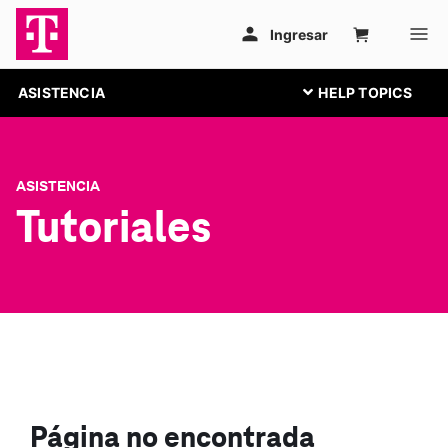
ASISTENCIA
ASISTENCIA
Tutoriales