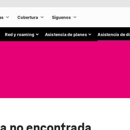
Red y roaming
Asistencia de planes
Asistencia de d