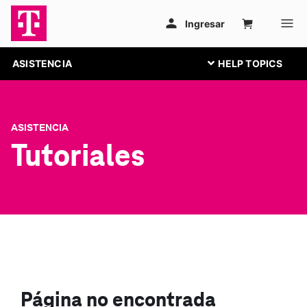
ASISTENCIA
ASISTENCIA
Tutoriales