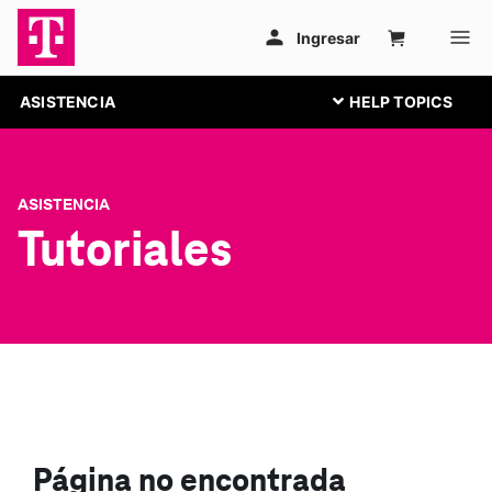
ASISTENCIA
ASISTENCIA
Tutoriales