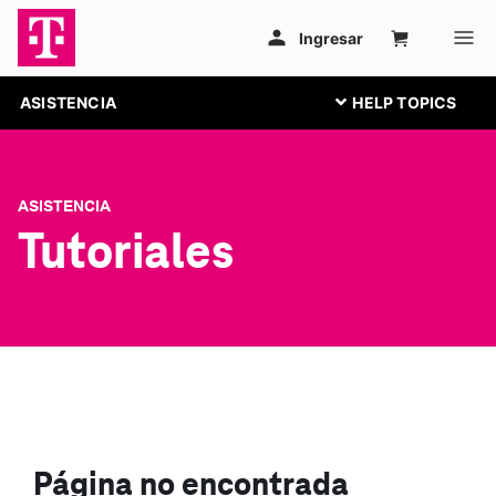
ASISTENCIA
ASISTENCIA
Tutoriales