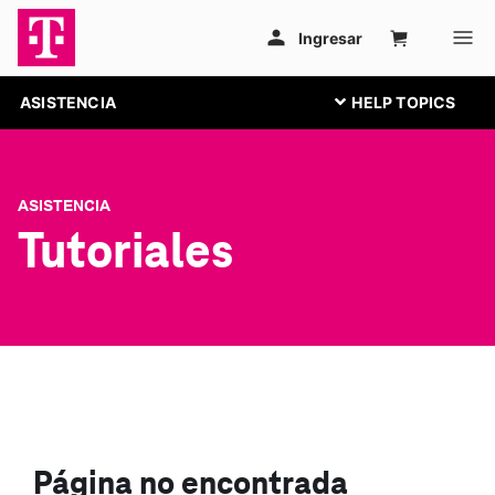
ASISTENCIA
ASISTENCIA
Tutoriales