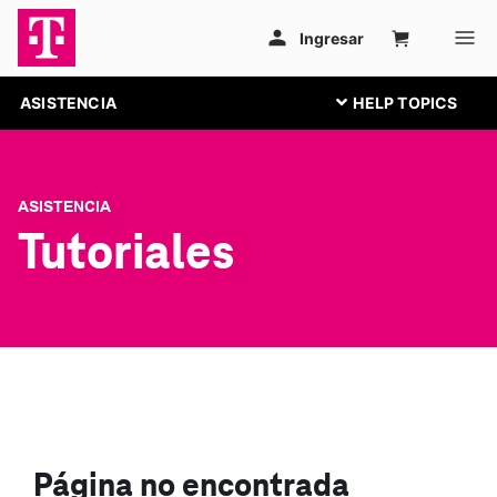
ASISTENCIA
ASISTENCIA
Tutoriales